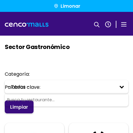
Pasar
Limonar
al
contenido
principal
Sector Gastronómico
Buscar
Categoría:
Palabras clave: