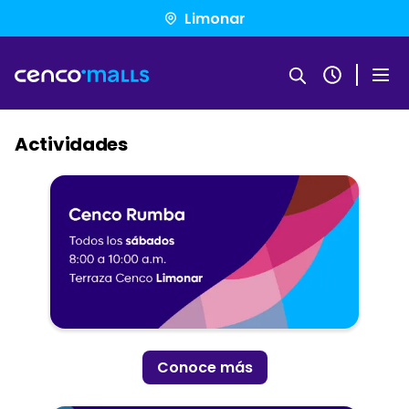
Pasar
Limonar
al
contenido
principal
Actividades
Conoce más