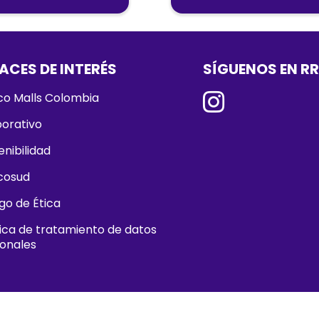
ACES DE INTERÉS
SÍGUENOS EN R
o Malls Colombia
orativo
enibilidad
cosud
go de Ética
tica de tratamiento de datos
onales