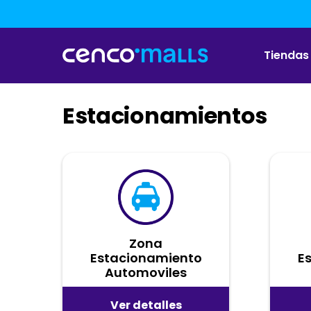
Pasar
al
contenido
principal
Tiendas
Estacionamientos
Zona
Estacionamiento
E
Automoviles
Ver detalles