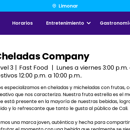
Limonar
Horarios
Entretenimiento
Gastronomí
Cheladas Company
ivel 3
Fast Food
Lunes a viernes
3:00 p.m. 
estivos
12:00 p.m. a 10:00 p.m.
s especializamos en cheladas y micheladas con frutas, 
eativo que nos caracteriza. Nuestra fruta estrella es el m
e está presente en la mayoría de nuestras bebidas, logran
ido y lo refrescante que tanto le gusta al público de Cali.
mos una marca joven, auténtica y hecha para compartir: 
sfrutar el momento con una bebida que realmente se sien