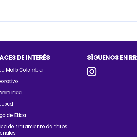
ACES DE INTERÉS
SÍGUENOS EN R
o Malls Colombia
orativo
enibilidad
cosud
go de Ética
tica de tratamiento de datos
onales