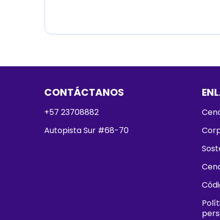
CONTÁCTANOS
ENL
+57 23708882
Cenc
Autopista Sur #68-70
Corp
Sost
Cen
Códi
Polí
pers